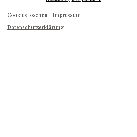
Bühnenbild der Inszenierung DEUTSCHSTUNDE unter
Johan Simons
der Regie von
am Thalia Theater Hamburg
erhält sie den Eva-Bonacker-Preis 2015.
Cookies löschen
Impressum
Stand 2024
Datenschutzerklärung
2025/2026
DIE WAFFEN NIEDER!
NACH OBEN
ALLE INFOS ZU NEUEN
PRODUKTIONEN UND
ANGEBOTEN PER E-MAIL