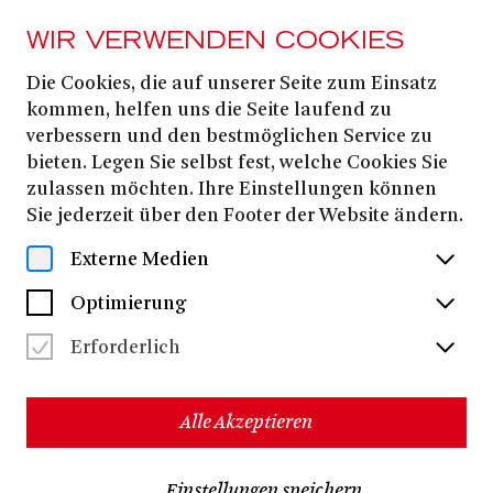
WIR VERWENDEN COOKIES
Die Cookies, die auf unserer Seite zum Einsatz
Bettina Pommer
kommen, helfen uns die Seite laufend zu
verbessern und den bestmöglichen Service zu
bieten. Legen Sie selbst fest, welche Cookies Sie
Bettina Pommer
, in Graz geboren, studierte an der
zulassen möchten. Ihre Einstellungen können
Hochschule für Gestaltung Karlsruhe im Fachbereich
Sie jederzeit über den Footer der Website ändern.
Szenografie und Ausstellungsdesign. Nach ihrem
Studium arbeitet sie als Bühnenbildassistentin an den
Externe Medien
Münchner Kammerspielen.
Seit 2014 ist sie freischaffende Bühnenbildnerin u. a. an
Optimierung
den Münchner Kammerspielen, Thalia Theater
Hamburg, Schauspiel Köln, Schauspielhaus Bochum,
Erforderlich
Ruhrtriennale, Deutsches Theater Berlin, Staatstheater
Stuttgart, Residenztheater München, Schauspiel
Leipzig, NTGent und dem Malmö Stadsteater.
Alle Akzeptieren
Johan Simons, Pınar Karabulut, Katrin
Sie arbeitete u.a. mit
Plötner, Stefan Pucher, Philipp Becker, Liliane Brakema,
Martin Laberenz
Julie van den Berghe
und
. Für das
Einstellungen speichern