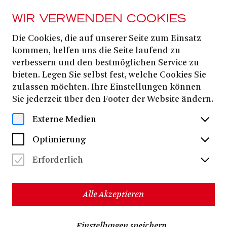
WIR VERWENDEN COOKIES
Die Cookies, die auf unserer Seite zum Einsatz
Anna Princeva
kommen, helfen uns die Seite laufend zu
verbessern und den bestmöglichen Service zu
bieten. Legen Sie selbst fest, welche Cookies Sie
zulassen möchten. Ihre Einstellungen können
Sie jederzeit über den Footer der Website ändern.
Externe Medien
Optimierung
Erforderlich
Alle Akzeptieren
Anna Princeva
Die Sopranistin
studierte Klavier, Gesang
Einstellungen speichern
und Dirigieren am Konservatorium ihrer Heimatstadt