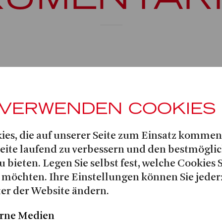
ter von 30 Jahren tragisch verstorbene Kompon
Peter Ronnefeld
und Pianist
war zu seiner Zeit e
 VERWENDEN COOKIES
star der westdeutschen Musikszene und wurde
Mozart
itgenossen in Talent und Esprit mit
ver
ies, die auf unserer Seite zum Einsatz kommen
Christian Reichart
Eleni Amp
entarfilm von
und
Seite laufend zu verbessern und den bestmögli
Nikolaus Harn
sich in einer Reihe von Interviews
u bieten. Legen Sie selbst fest, welche Cookies 
imann, Herbert Feuerstein, Gundula Janowitz
und v
 möchten. Ihre Einstellungen können Sie jeder
Peter Ronnefeld
n
. So entsteht ein lebendiges Po
er der Website ändern.
ebenswürdigen und strahlenden Menschen. Die
Peter Ronne
ührung wird umrahmt von Liedern
rne Medien