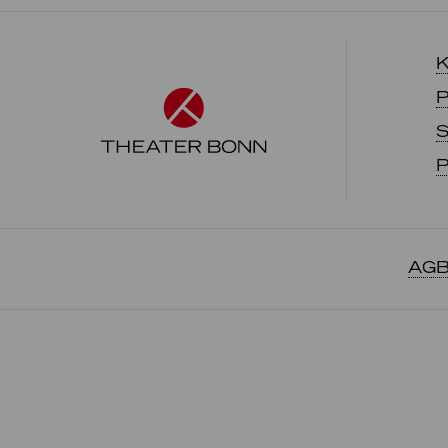
K
P
S
P
AGB