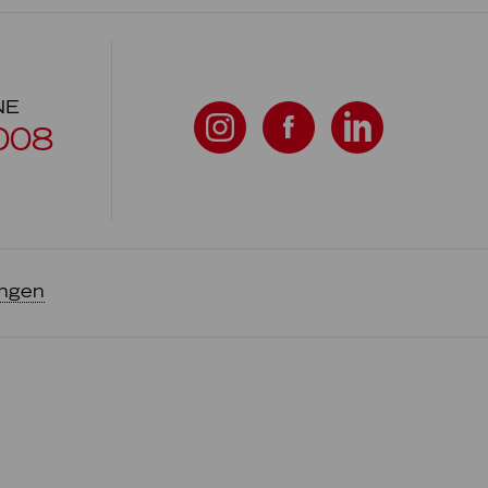
NE
008
ungen