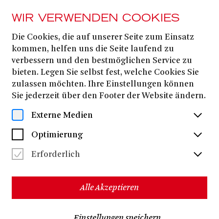
WIR VERWENDEN COOKIES
Die Cookies, die auf unserer Seite zum Einsatz
22. MÄRZ
2026
kommen, helfen uns die Seite laufend zu
verbessern und den bestmöglichen Service zu
LESUNG: NAVID
bieten. Legen Sie selbst fest, welche Cookies Sie
KERMANI »SOMMER
zulassen möchten. Ihre Einstellungen können
Sie jederzeit über den Footer der Website ändern.
24«
Externe Medien
Optimierung
Termine & Karten
Erforderlich
Wie ist es, wenn sich die vertraute Welt auflöst, wenn
Alle Akzeptieren
das, was gestern noch normal war, heute nicht mehr
Navid Kermani
gilt?
fängt diesen Moment in einem
einzigen Sommer ein: Ein Freund, der zuletzt politisch
Einstellungen speichern