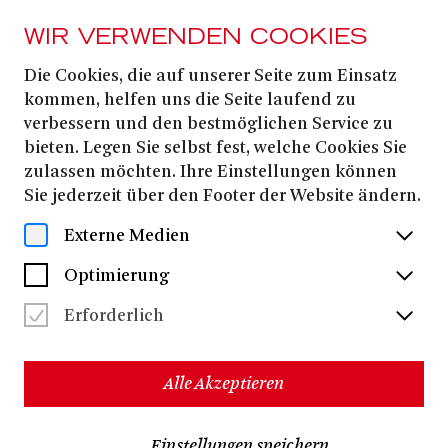
WIR VERWENDEN COOKIES
Die Cookies, die auf unserer Seite zum Einsatz
17. APRIL
2026
kommen, helfen uns die Seite laufend zu
verbessern und den bestmöglichen Service zu
BUDDHISMUS –
bieten. Legen Sie selbst fest, welche Cookies Sie
PHILOSOPHIE ODER
zulassen möchten. Ihre Einstellungen können
Sie jederzeit über den Footer der Website ändern.
RELIGION?
Externe Medien
OPER TRIFFT WISSENSCHAFT
Optimierung
Erforderlich
Der Buddhismus ist eine der drei Weltreligionen.
Anders als Christentum und Islam beschäftigt er sich
Alle Akzeptieren
jedoch weder mit Gott noch mit der Welt, sondern in
erster Linie mit dem Menschen und allen lebenden
Wesen. Im Zentrum stehen Ethik, Meditation und
Einstellungen speichern