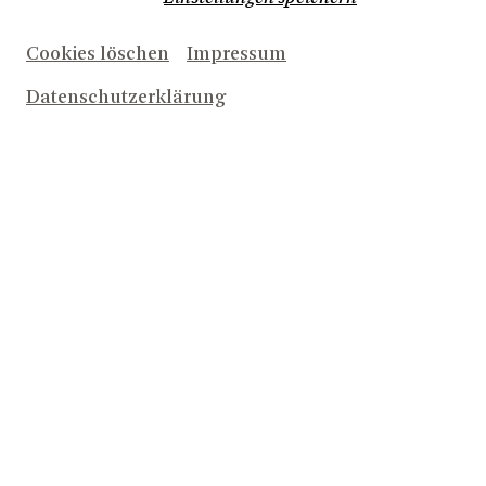
Cookies löschen
Impressum
Datenschutzerklärung
Herunterladen (2,5 MB)
Imke Siebert, Ursula Grossenbacher, Till Krüger
© Matthias Jung