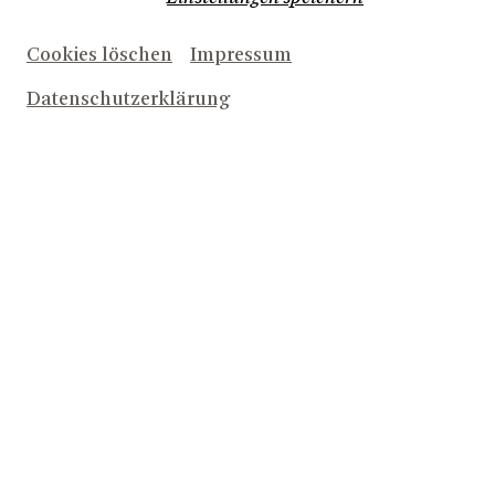
Cookies löschen
Impressum
Datenschutzerklärung
Herunterladen (4,5 MB)
Rita Baus, Bernhard Helmich
© Benjamin Westhoff