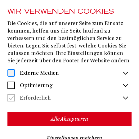
WIR VERWENDEN COOKIES
Die Cookies, die auf unserer Seite zum Einsatz
PRESSE
kommen, helfen uns die Seite laufend zu
Künstlerinnen und
verbessern und den bestmöglichen Service zu
bieten. Legen Sie selbst fest, welche Cookies Sie
Künstler 24|25
zulassen möchten. Ihre Einstellungen können
Sie jederzeit über den Footer der Website ändern.
Alle Dateien herunterladen
(ZIP, 22,4 MB)
Externe Medien
Optimierung
Erforderlich
Alle Akzeptieren
Einstellungen speichern