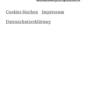
Cookies löschen
Impressum
Datenschutzerklärung
Herunterladen (3,6 MB)
Sören Wunderlich, Christian Czeremnych
© Matthias Jung