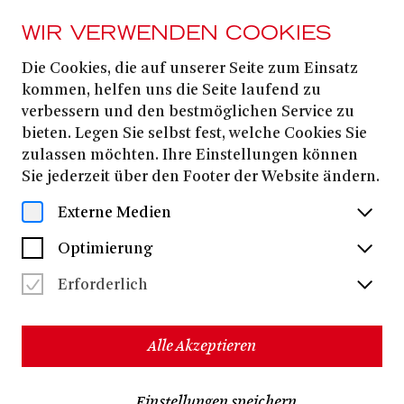
WIR VERWENDEN COOKIES
Die Cookies, die auf unserer Seite zum Einsatz
PRESSE
kommen, helfen uns die Seite laufend zu
JACQUES DER
verbessern und den bestmöglichen Service zu
bieten. Legen Sie selbst fest, welche Cookies Sie
FATALIST UND SEIN
zulassen möchten. Ihre Einstellungen können
Sie jederzeit über den Footer der Website ändern.
HERR
Externe Medien
Optimierung
Alle Dateien herunterladen
(ZIP, 40,7 MB)
Erforderlich
Alle Akzeptieren
Einstellungen speichern