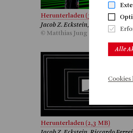
Exte
Herunterladen (3,8 MB)
Opt
Jacob Z. Eckstein, Riccardo Ferre
Erfo
© Matthias Jung
Alle A
Cookies 
Herunterladen (2,3 MB)
Jacob Z. Eckstein, Riccardo Ferre