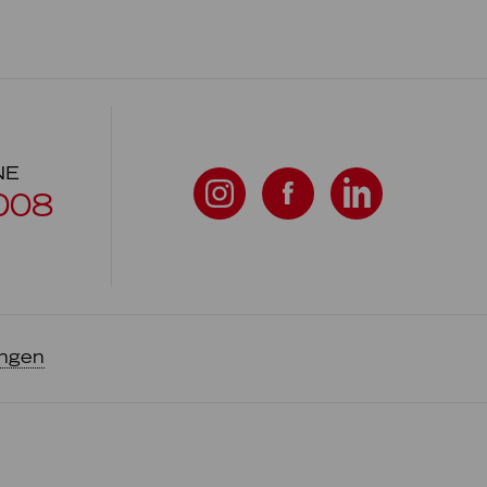
NE
008
ungen