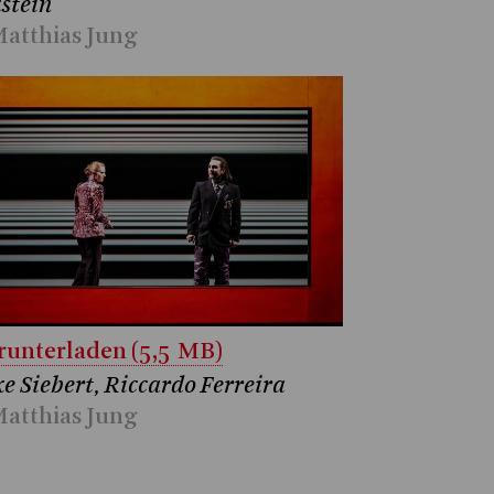
stein
atthias Jung
unterladen (5,5 MB)
e Siebert, Riccardo Ferreira
atthias Jung