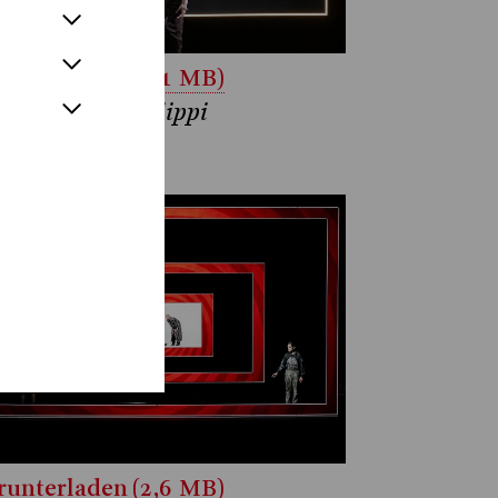
unterladen (3,1 MB)
ia Kathinka Philippi
atthias Jung
unterladen (2,6 MB)