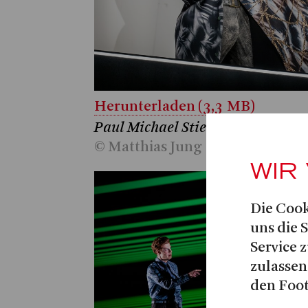
Herunterladen (3,3 MB)
Paul Michael Stiehler, Daniel Sto
© Matthias Jung
WIR
Die Cook
uns die 
Service z
zulassen
den Foot