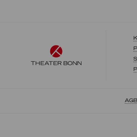
K
P
S
P
AGB