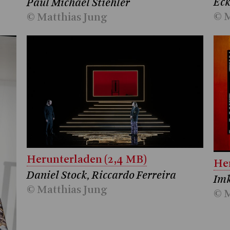
Eck
Paul Michael Stiehler
© M
© Matthias Jung
Herunterladen (2,4 MB)
Her
Daniel Stock, Riccardo Ferreira
Imk
© Matthias Jung
© M