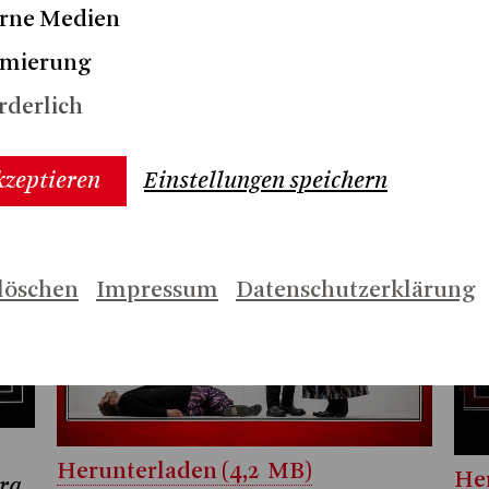
rne Medien
Herunterladen (3,1 MB)
imierung
Her
Julia Kathinka Philippi, Imke
ira
rderlich
Jul
Siebert, Paul Michael Stiehler
© M
© Matthias Jung
kzeptieren
Einstellungen speichern
löschen
Impressum
Datenschutzerklärung
Herunterladen (4,2 MB)
Her
ira