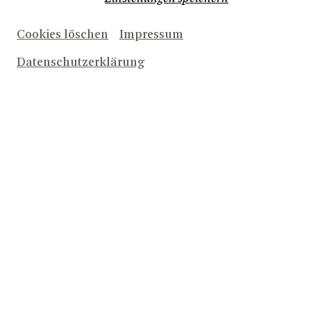
Cookies löschen
Impressum
Datenschutzerklärung
Herunterladen (2,2 MB)
Alois Reinhardt, Julia Kathinka Philippi
© Matthias Jung