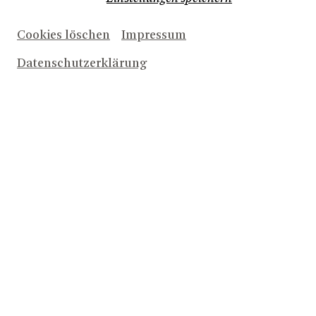
Cookies löschen
Impressum
Herunterladen (1,3 MB)
Datenschutzerklärung
© Stara Zagora
Herunterladen (1,3 MB)
© Stara Zagora