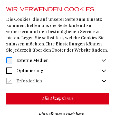
WIR VERWENDEN COOKIES
Die Cookies, die auf unserer Seite zum Einsatz
PORTAL
kommen, helfen uns die Seite laufend zu
Preise &
verbessern und den bestmöglichen Service zu
bieten. Legen Sie selbst fest, welche Cookies Sie
Ermäßigungen
zulassen möchten. Ihre Einstellungen können
Sie jederzeit über den Footer der Website ändern.
Externe Medien
PREISE & REGELUNGEN
Optimierung
Gruppenbuchungen für Kitas und Schulklassen
Erforderlich
können über
dieses Anmeldeformular
vorgenommen
werden.
Schulklassen-Abo
Alle Akzeptieren
Wahlabo Portal
Einstellungen speichern