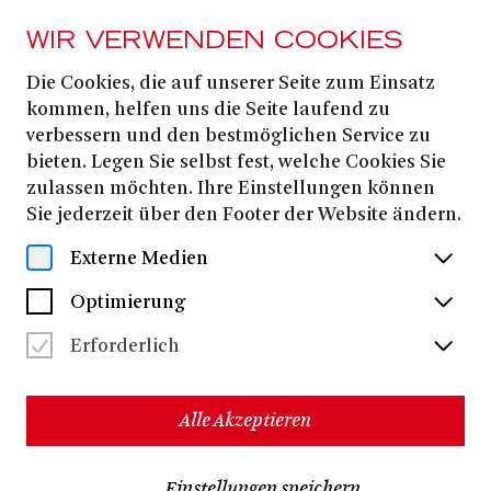
WIR VERWENDEN COOKIES
Die Cookies, die auf unserer Seite zum Einsatz
Theater Bonn Merch
kommen, helfen uns die Seite laufend zu
verbessern und den bestmöglichen Service zu
bieten. Legen Sie selbst fest, welche Cookies Sie
zulassen möchten. Ihre Einstellungen können
Sie jederzeit über den Footer der Website ändern.
Mit dem neuen offiziellen Merch des Theater Bonn
zeigen Sie Ihre Verbundenheit mit dem Theater – auch
Externe Medien
über den Vorstellungsabend hinaus.
Optimierung
Erforderlich
Alle Akzeptieren
Einstellungen speichern