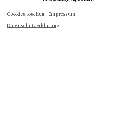
Cookies löschen
Impressum
Datenschutzerklärung
© Theater Bonn | Anna Marx
INSIDE OUT – WAS IST DAS?
Mit dem Förderprogramm »Neue Wege« des
Ministerium für Kultur und Wissenschaft des Landes NRW
in Zusammenarbeit mit dem NRWKULTURsekretariat
bewegt sich PORTAL –
P
lattform
Or
chester und
T
heater
für
Al
le – des THEATER BONN und des BEETHOVEN
ORCHESTER BONN drei Jahre lang gezielt raus aus