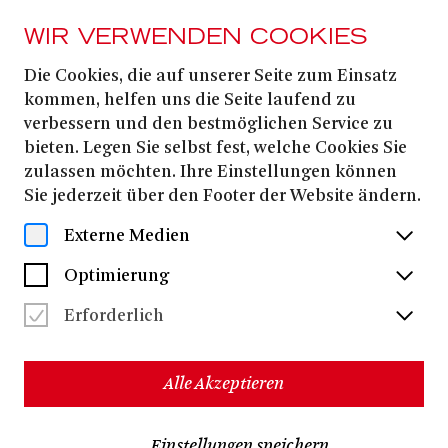
WIR VERWENDEN COOKIES
Die Cookies, die auf unserer Seite zum Einsatz
kommen, helfen uns die Seite laufend zu
LI-TAI-PE
verbessern und den bestmöglichen Service zu
bieten. Legen Sie selbst fest, welche Cookies Sie
zulassen möchten. Ihre Einstellungen können
Clemens von Franckenstein
(1875 – 1942)
Sie jederzeit über den Footer der Website ändern.
Oper in drei Akten, op. 43
Rudolf Lothar
Libretto von
Externe Medien
Eine Produktion im Rahmen der Reihe FOKUS’33
Optimierung
Fotos: Thilo Beu
Erforderlich
»Eine echte Entdeckung: Clemens von Frankensteins lyrisch-
Alle Akzeptieren
spätromantische Märchenkomödie kommt in einer
musikalisch wie szenisch überzeugenden Produktion beim
Publikum gut an.«
– Stefan Schmöe, Online Musik
Einstellungen speichern
Magazin