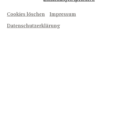
Cookies löschen
Impressum
Datenschutzerklärung
© Eveline de Bruin
Das Gemeinschaftsprojekt des NRW
KULTURsekretariats (Projektkoordinator), der Neue
Effizienz gemeinnützige GmbH in Wuppertal sowie des
Theater Bonn und der Stadt Köln hat eine Laufzeit von
zunächst drei Jahren. Es wird im Rahmen des EFRE-
Programms »Circular Economy – CircularCities.NRW«
gefördert vom Ministerium für Wirtschaft, Industrie,
Klimaschutz und Energie des Landes Nordrhein-
Westfalen und kofinanziert von der Europäische Union.
Das Modell der Kreislaufwirtschaft setzt darauf,
Materialien so lange wie möglich im Kreislauf zu
halten, indem sie geteilt, wiederverwertet und