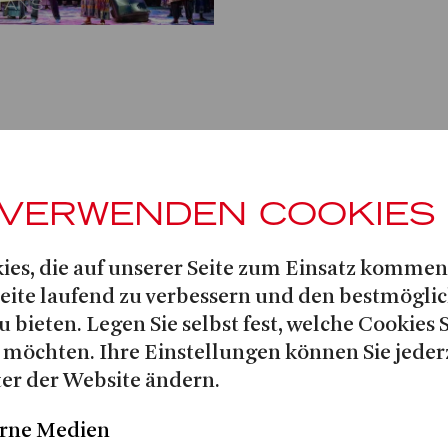
LTANS
EINE ECHO
 VERWENDEN COOKIES
CH VON AL RODIN
ies, die auf unserer Seite zum Einsatz kommen
Seite laufend zu verbessern und den bestmögli
u bieten. Legen Sie selbst fest, welche Cookies 
 möchten. Ihre Einstellungen können Sie jeder
 Cánovas Parés
Lorna Bowden
S
| Dramaturgie:
&
er der Website ändern.
Trailer
Pr
rne Medien