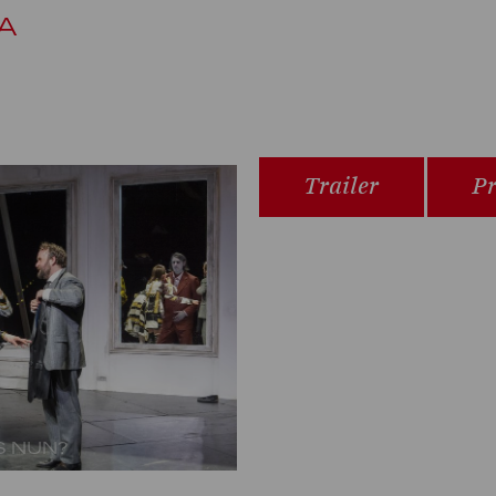
A
Trailer
Pr
S NUN?