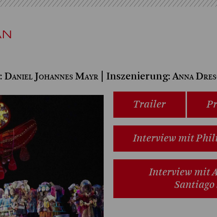
AN
Daniel Johannes
Mayr
Anna Dres
:
| Inszenierung:
Trailer
Pr
Interview mit Phi
Interview mit 
Santiago