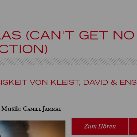
AS (CAN'T GET NO
CTION)
GKEIT VON KLEIST, DAVID & ENS
Camill Jammal
 Musik:
Zum Hören