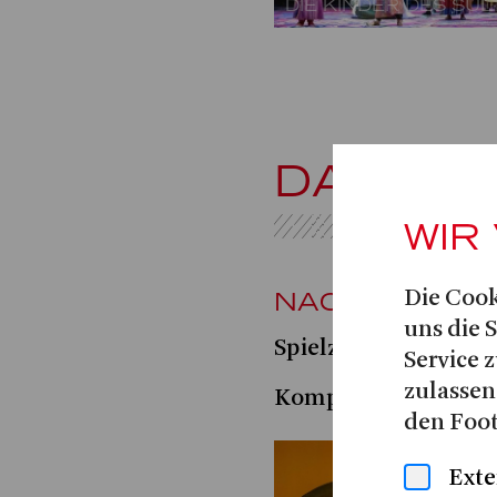
DIE KINDER DES SU
DAS KL
WIR
NACH DEM BU
Die Cook
uns die 
Spielzeit 2023|24
Service z
zulassen
Helena
Komposition:
den Foot
Exte