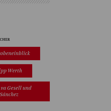
cher
obeneinblick
lipp Werth
Ava Gesell und
 Sánchez