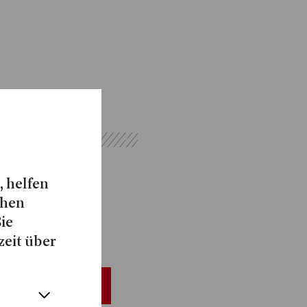
, helfen
chen
Sie
zeit über
usanne Röskens
obeneinblick