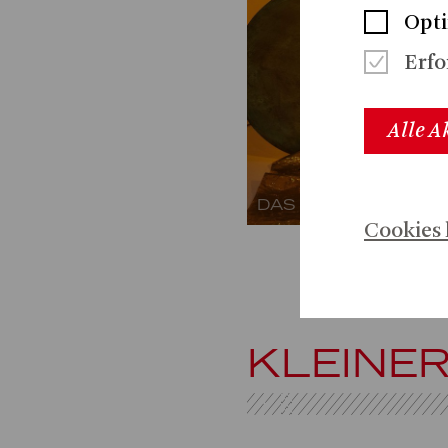
Opt
Erfo
Alle A
DAS KLEINE ECHO
Cookies 
KLEINER