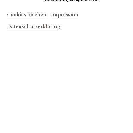
DIE BRÜDER LÖWENHERZ
Cookies löschen
Impressum
Datenschutzerklärung
BEKENNTNISSE DES
HOCHSTAPLERS FELIX KRULL
VON THOMAS MANN
Spielzeit 24|25
Hanna Müller
Regie:
Anna Hirsch
Musik: