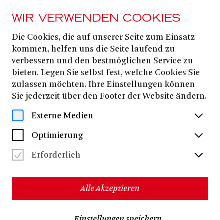
WIR VERWENDEN COOKIES
Die Cookies, die auf unserer Seite zum Einsatz
BONUS
MEDIATHEK
kommen, helfen uns die Seite laufend zu
Audio- &
verbessern und den bestmöglichen Service zu
bieten. Legen Sie selbst fest, welche Cookies Sie
Videomaterial
zulassen möchten. Ihre Einstellungen können
Sie jederzeit über den Footer der Website ändern.
BEKENNTNISSE DES HOCHSTAPLERS
Externe Medien
FELIX KRULL
Optimierung
BILDER DEINER GROSSEN LIEBE
Erforderlich
BLUT WIE FLUSS
Alle Akzeptieren
THE BROKEN CIRCLE
DIE BLAUE SAU
Einstellungen speichern