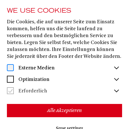
WE USE COOKIES
Die Cookies, die auf unserer Seite zum Einsatz
Piero Vinciguerra
kommen, helfen uns die Seite laufend zu
verbessern und den bestmöglichen Service zu
bieten. Legen Sie selbst fest, welche Cookies Sie
zulassen möchten. Ihre Einstellungen können
Sie jederzeit über den Footer der Website ändern.
Externe Medien
Optimization
Erforderlich
Alle Akzeptieren
Piero Vinciguerra
studierte Kunstgeschichte und
Save settings
Bühnenbild an der Universität Urbino, bei dem