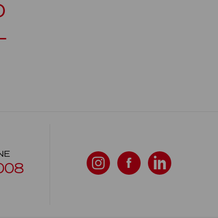
D
L
NE
008