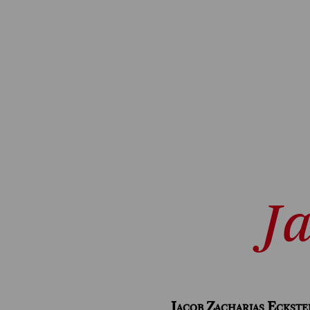
Ja
Jacob Zacharias Eckste