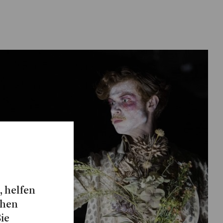
, helfen
chen
Sie