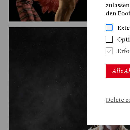
zulassen
den Foot
Exte
Opti
Erfo
Alle A
Delete c