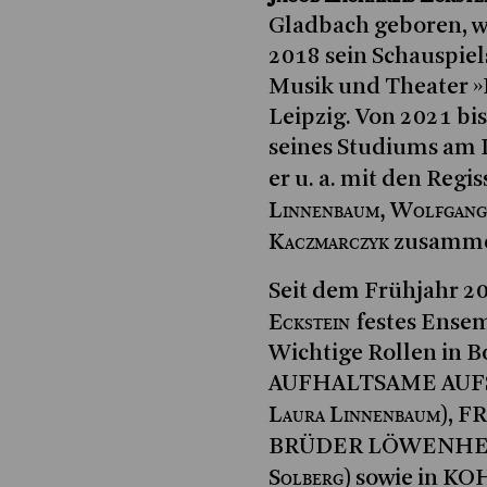
Gladbach geboren, w
2018 sein Schauspie
Musik und Theater »
Leipzig. Von 2021 bi
seines Studiums am 
er u. a. mit den Reg
Linnenbaum, Wolfgang
Kaczmarczyk
zusammen
Seit dem Frühjahr 20
Eckstein
festes Ense
Wichtige Rollen in 
AUFHALTSAME AUFST
Laura Linnenbaum
), F
BRÜDER LÖWENHER
Solberg
) sowie in 