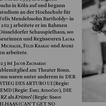
uchs in Köln auf und begann
lstudium an der Hochschule für
Felix Mendelssohn Bartholdy« in
s 2023 arbeitete er im Rahmen
Düsseldorfer Schauspielhaus, wo
Laura
isseurinnen und Regisseuren
 Michalek, Felix Krakau
André
und
 arbeitete.
Jacob Zacharias
23 ist
mblemitglied am Theater Bonn.
Bonn waren unter anderem in DER
IEG DES ARTURO UI (Regie:
Emel Aydoğdu
REMD (Regie:
), DIE
Krümel
Simon
Z als
(Regie:
KOHLHAAS (CAN’T GET NO