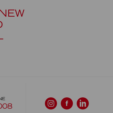
 NEW
D
L
NE
008