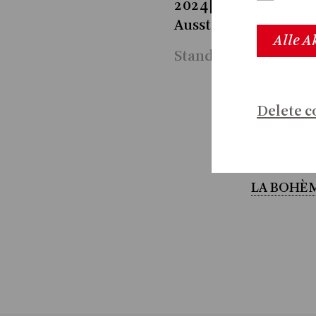
2024|25 für den Parc
Ausstellungen Pene
Alle A
Stand 2026
Delete c
2026
LA BOHÈ