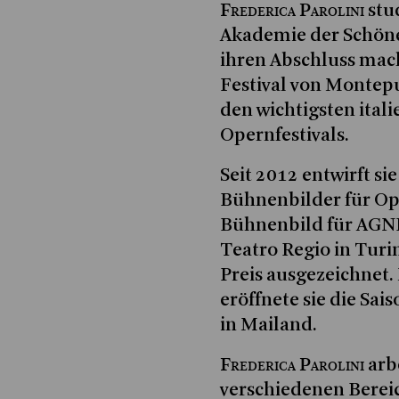
Frederica Parolini
stu
Akademie der Schöne
ihren Abschluss mach
Festival von Montepu
den wichtigsten ital
Opernfestivals.
Seit 2012 entwirft 
Bühnenbilder für Op
Bühnenbild für AGN
Teatro Regio in Tur
Preis ausgezeichne
eröffnete sie die Sai
in Mailand.
Frederica Parolini
arb
verschiedenen Bere