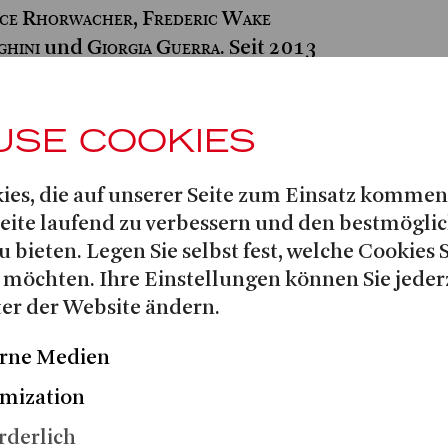
ice Rhorwacher
Frederic Wake
,
ghini
Giorgia Guerra
und
. Seit 2013
enen europäischen und
tern wie Wien, Bonn, Bilbao,
USE COOKIES
Francisco tätig.
nerei interessiert sie sich für
ies, die auf unserer Seite zum Einsatz kommen
kte zur Sprache der Oper,
Seite laufend zu verbessern und den bestmögli
en, fertigt Illustrationen an und
u bieten. Legen Sie selbst fest, welche Cookies 
aus an der Realisierung
 möchten. Ihre Einstellungen können Sie jeder
tivals mit. Seit 2021 entwirft sie
er der Website ändern.
r verschiedene Ausstellungen wie
ltà al tradimento, zu sehen in
rne Medien
no. 2023|24 realisierte sie für die
mization
n Bergamo die Ausstellung Tutta
ittura di storia e Melodramma und
rderlich