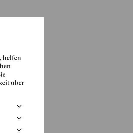
, helfen
chen
Sie
zeit über