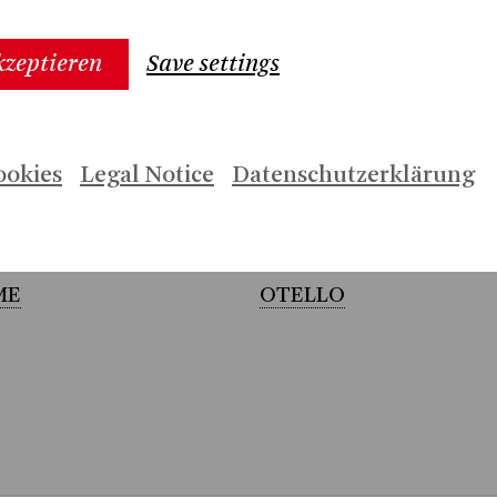
o Archeologico del Colosseo die
lope und Magna Mater.
kzeptieren
Save settings
ookies
Legal Notice
Datenschutzerklärung
/2027
2025/2026
ME
OTELLO