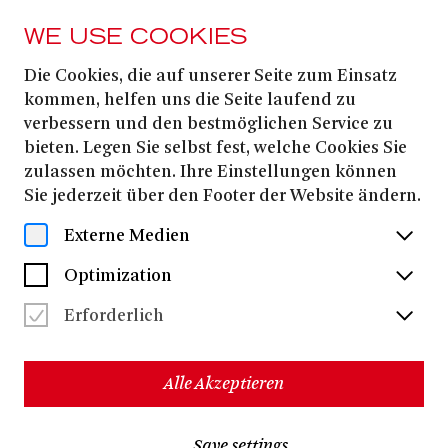
WE USE COOKIES
Die Cookies, die auf unserer Seite zum Einsatz
TEILEN.VERBINDEN.WACHSEN.BONN
kommen, helfen uns die Seite laufend zu
Zukunftsmusik aus
verbessern und den bestmöglichen Service zu
bieten. Legen Sie selbst fest, welche Cookies Sie
Bonn
zulassen möchten. Ihre Einstellungen können
Sie jederzeit über den Footer der Website ändern.
Externe Medien
BONNER KULTURINSTITUTIONEN
Optimization
ERHALTEN FÖRDERUNG IM PROGRAMM
„ÜBERMORGEN“ DER KULTURSTIFTUNG
Erforderlich
DES BUNDES
Alle Akzeptieren
Save settings