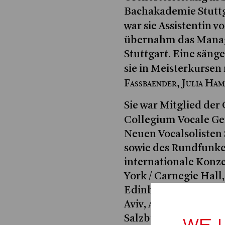
Bachakademie Stuttg
war sie Assistentin v
übernahm das Manag
Stuttgart. Eine säng
sie in Meisterkursen
Fassbaender, Julia Ha
Sie war Mitglied der
Collegium Vocale Ge
Neuen Vocalsolisten 
sowie des Rundfunkc
internationale Konze
York / Carnegie Hall
Edinburgh, Prag, War
Aviv, Amsterdam, Osl
Salzburg, Rom, Vene
WE 