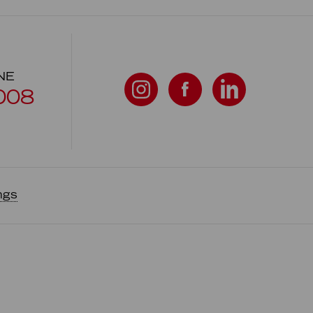
NE
008
ngs