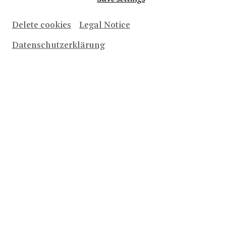
Staatsoper, die Semperoper Dresden, L’Opera
nationale de Paris, die Komische Oper Berlin und die
Hamburgische Staatsoper zu ihren Wirkungsstätten.
Delete cookies
Legal Notice
Anfang 2006 sorgte ihre Installation Signs Fiction auf
der Medienfassade SPOTS am Potsdamer Platz in
Datenschutzerklärung
Berlin für Aufmerksamkeit. Seit dem Frühjahr 2005 sind
Torge Møller und Momme Hinrichs als Dozenten an
der Technischen Universität Berlin für den
Studiengang Bühnenbild tätig.
2026/2027
HANSEL AND GRETEL
2025/2026
HANSEL AND GRETEL