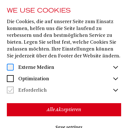
WE USE COOKIES
Die Cookies, die auf unserer Seite zum Einsatz
Torge Møller
kommen, helfen uns die Seite laufend zu
verbessern und den bestmöglichen Service zu
bieten. Legen Sie selbst fest, welche Cookies Sie
Unter dem Künstlernamen fettFilm forschen seit dem
zulassen möchten. Ihre Einstellungen können
Jahr 2000 Momme Hinrichs und Torge Møller nach
Sie jederzeit über den Footer der Website ändern.
einer Verknüpfung von Video mit anderen Medien im
Theater, die über die Dekoration von Bühnenräumen
Externe Medien
hinausgeht.
Die beiden Videokünstler arbeiteten mit Regisseuren
Optimization
wie Bernd Eichinger, Doris Dörrie, Dieter Wedel,
Andreas Homoki, Stefan Herheim, Joachim Schlömer,
Erforderlich
Sven-Erik Bechtholf und Susanne Linke sowie mit
anderen bildenden Künstlern. In letzter Zeit
entwickeln und realisieren sie zunehmend auch
Alle Akzeptieren
komplette Bühnenbilder. Dabei gehörten neben den
Salzburger und Bregenzer Festspielen u. a. die
Staatsoper unter den Linden Berlin, die Wiener
Save settings