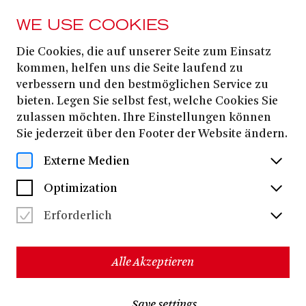
WE USE COOKIES
Die Cookies, die auf unserer Seite zum Einsatz
Simon Solberg
kommen, helfen uns die Seite laufend zu
verbessern und den bestmöglichen Service zu
bieten. Legen Sie selbst fest, welche Cookies Sie
zulassen möchten. Ihre Einstellungen können
Sie jederzeit über den Footer der Website ändern.
Externe Medien
Optimization
Erforderlich
Alle Akzeptieren
Simon Solberg
, geboren 1979 in Bonn, studierte
Save settings
Schauspiel an der Folkwang Universität der Künste in