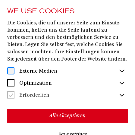
WE USE COOKIES
Die Cookies, die auf unserer Seite zum Einsatz
Samuel Levine
kommen, helfen uns die Seite laufend zu
verbessern und den bestmöglichen Service zu
bieten. Legen Sie selbst fest, welche Cookies Sie
Samuel Levine
studierte Gesang und Deutsch am Oberlin
zulassen möchten. Ihre Einstellungen können
College Conservatory, bevor er seine Ausbildung an der
Sie jederzeit über den Footer der Website ändern.
Yale University, der Juilliard School und den Young
Artist Programs von der Santa Fe Opera, Opera Theater
Externe Medien
of Saint Louis, Aspen und Tanglewood Music Festivals
fortsetzte.
Optimization
2023 debütierte der amerikanische Tenor an der
Kent Nagano
Hamburg Staatsoper unter der Leitung von
Erforderlich
Salvatore Sciarrinos
in der Uraufführung
VENERE E
ADONE, sang die anspruchsvolle Titelpartie von THE
DREAM OF GERONTIUS an der Berliner Philharmonie
Alle Akzeptieren
Lysander
sowie
/ EIN SOMMERNACHTSTRAUM am
Skuratov
Stadttheater Gießen,
/ AUS EINEM
Jimmy
Søren
TOTENHAUS und
in der Uraufführung von
Save settings