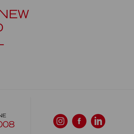
 NEW
D
L
NE
008