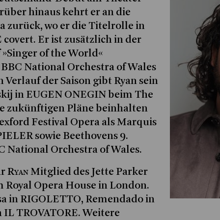
über hinaus kehrt er an die
zurück, wo er die Titelrolle in
overt. Er ist zusätzlich in der
 »Singer of the World«
BBC National Orchestra of Wales
 Verlauf der Saison gibt Ryan sein
nskij in EUGEN ONEGIN beim The
ne zukünftigen Pläne beinhalten
exford Festival Opera als Marquis
PIELER sowie Beethovens 9.
 National Orchestra of Wales.
Ryan
ar
Mitglied des Jette Parker
 Royal Opera House in London.
orsa in RIGOLETTO, Remendado in
 IL TROVATORE. Weitere