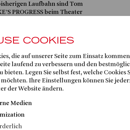
bisherigen Laufbahn sind Tom
KE’S PROGRESS beim Theater
thurn, Beppe in PAGLIACCI bei
Prunier in LA RONDINE für die If
o in DIE ZAUBERFLÖTE an der
USE COOKIES
ra. Auf dem Konzertpodium war
hestra unter Sir Mark Elder bei
ies, die auf unserer Seite zum Einsatz kommen
leben, wie auch gemeinsam mit
Seite laufend zu verbessern und den bestmögli
 in Händels Messias.
u bieten. Legen Sie selbst fest, welche Cookies 
 möchten. Ihre Einstellungen können Sie jeder
er Royal Academy of Music Opera
er der Website ändern.
llege of Music sowie des Royal
usic, wo er als Associate Artist
rne Medien
Rollen an der RAM zählen Rinuccio
I, Torquemada in L’HEURE
mization
 Tenor in ARIADNE AUF NAXOS.
rderlich