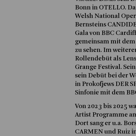
Bonn in OTELLO. Dar
Welsh National Opera 
Bernsteins CANDIDE c
Gala von BBC Cardiff
gemeinsam mit dem 
zu sehen. Im weiteren
Rollendebüt als Le
Grange Festival. Sei
sein Debüt bei der W
in Prokofjews DER S
Sinfonie mit dem BBC
Von 2023 bis 2025 w
Artist Programme am
Dort sang er u.a. B
CARMEN und Ruiz in