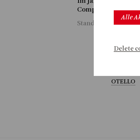
Im Jahr 2024 gewann 
Competition.
Alle A
Stand 2026
Delete c
2025
OTELLO