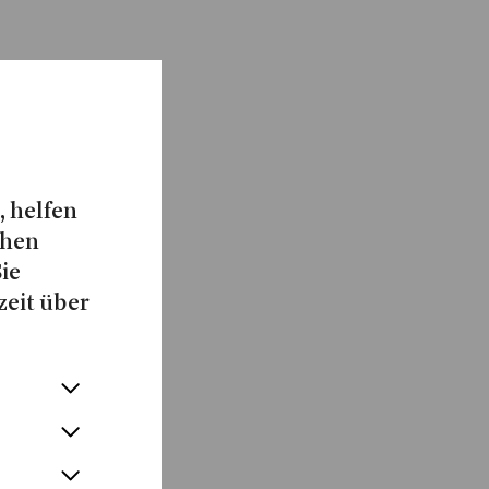
, helfen
chen
Sie
zeit über