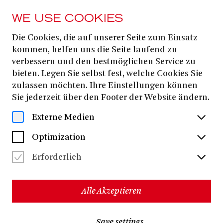
WE USE COOKIES
Die Cookies, die auf unserer Seite zum Einsatz
Raimund Bauer
kommen, helfen uns die Seite laufend zu
verbessern und den bestmöglichen Service zu
bieten. Legen Sie selbst fest, welche Cookies Sie
zulassen möchten. Ihre Einstellungen können
Sie jederzeit über den Footer der Website ändern.
Externe Medien
Optimization
Erforderlich
Alle Akzeptieren
Raimund Bauer studierte Bühnenbild und
Save settings
Kostümentwurf am Mozarteum in Salzburg und an der