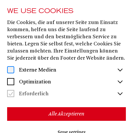
WE USE COOKIES
Die Cookies, die auf unserer Seite zum Einsatz
Natsuki Katori
kommen, helfen uns die Seite laufend zu
verbessern und den bestmöglichen Service zu
bieten. Legen Sie selbst fest, welche Cookies Sie
zulassen möchten. Ihre Einstellungen können
Sie jederzeit über den Footer der Website ändern.
Externe Medien
Optimization
Erforderlich
Alle Akzeptieren
Natsuki Katori
begann ihre Ballettausbildung in Japan
Save settings
am Okawa Ballet Studio sowie an der Tani Momoko