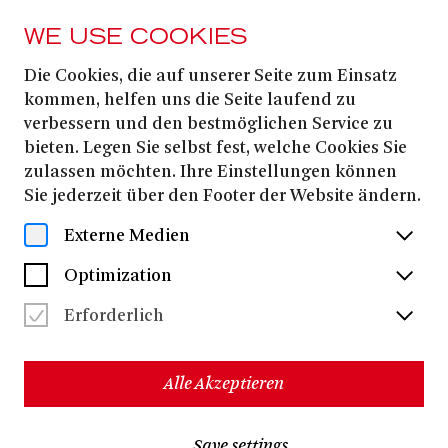
WE USE COOKIES
Die Cookies, die auf unserer Seite zum Einsatz
Momme Hinrichs
kommen, helfen uns die Seite laufend zu
verbessern und den bestmöglichen Service zu
bieten. Legen Sie selbst fest, welche Cookies Sie
zulassen möchten. Ihre Einstellungen können
Sie jederzeit über den Footer der Website ändern.
Externe Medien
Optimization
Erforderlich
Alle Akzeptieren
Momme Hinrichs
International bekannt wurde
als
Save settings
Mitbegründer des Künstlerduos fettFilm, wodurch er