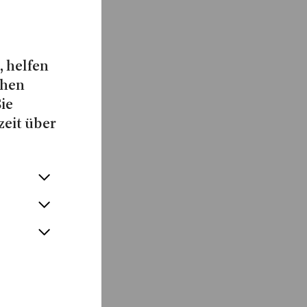
, helfen
chen
Sie
zeit über