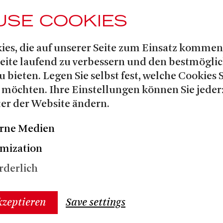
oduktionen DIE AMEISE, TOOTSIE
 SIVIGLIA.
USE COOKIES
ies, die auf unserer Seite zum Einsatz kommen
Seite laufend zu verbessern und den bestmögli
u bieten. Legen Sie selbst fest, welche Cookies 
 möchten. Ihre Einstellungen können Sie jeder
er der Website ändern.
/2026
rne Medien
SE
mization
ER OF SEVILLE
rderlich
ISCHÜTZ
kzeptieren
Save settings