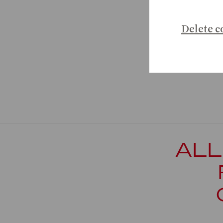
STADTTE
VORHANG 
Delete c
SPIELZE
ALL