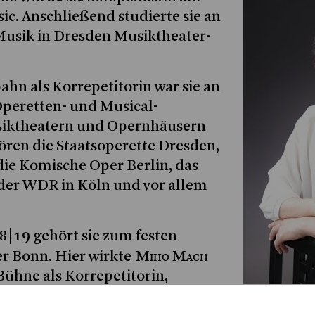
ic. Anschließend studierte sie an
Musik in Dresden Musiktheater-
hn als Korrepetitorin war sie an
Operetten- und Musical-
siktheatern und Opernhäusern
hören die Staatsoperette Dresden,
 die Komische Oper Berlin, das
der WDR in Köln und vor allem
18|19 gehört sie zum festen
Miho Mach
r Bonn. Hier wirkte
 Bühne als Korrepetitorin,
 Pianistin im Orchester mit,