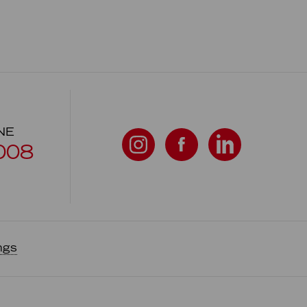
NE
008
ngs