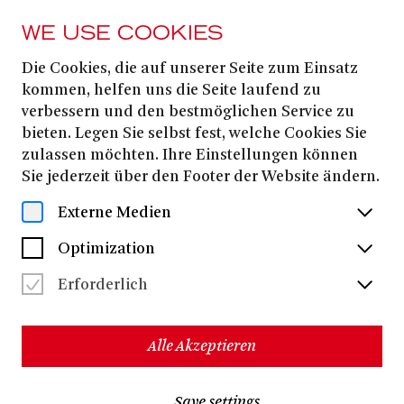
WE USE COOKIES
Die Cookies, die auf unserer Seite zum Einsatz
Mareike Jörling
kommen, helfen uns die Seite laufend zu
verbessern und den bestmöglichen Service zu
bieten. Legen Sie selbst fest, welche Cookies Sie
zulassen möchten. Ihre Einstellungen können
Sie jederzeit über den Footer der Website ändern.
Externe Medien
Optimization
Erforderlich
Alle Akzeptieren
Mareike Jörling
wurde 1997 in Oldenburg geboren. Sie
Prof. Florian Ludwig
Save settings
absolvierte ihr Dirigierstudium bei