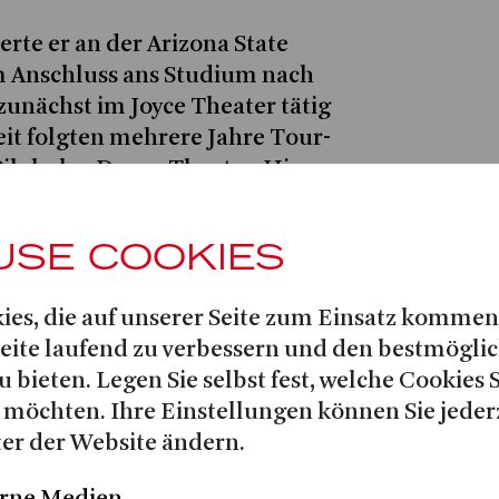
erte er an der Arizona State
im Anschluss ans Studium nach
 zunächst im Joyce Theater tätig
keit folgten mehrere Jahre Tour-
ilobolus Dance Theater. Hier war
e Manager und später als
 der Produktion SHADOWLAND
USE COOKIES
DOWLAND kam er erstmals nach
sich entschieden, zu bleiben. Es
ies, die auf unserer Seite zum Einsatz kommen
e Stationen in Deutschland (z.
Seite laufend zu verbessern und den bestmögli
DYGUARD in Köln).
u bieten. Legen Sie selbst fest, welche Cookies 
lgadillo
am Theater Bonn tätig
 möchten. Ihre Einstellungen können Sie jeder
ister für Veranstaltungstechnik
er der Website ändern.