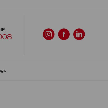
NE
008
ngs