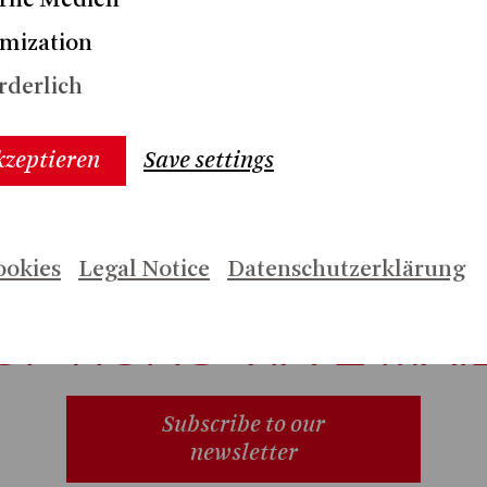
rne Medien
mization
rderlich
kzeptieren
Save settings
 INFORMATION ON
ookies
Legal Notice
Datenschutzerklärung
PRODUCTIONS AN
OPTIONS VIA E-MAI
Subscribe to our
newsletter