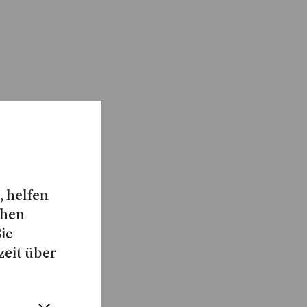
, helfen
chen
Sie
zeit über