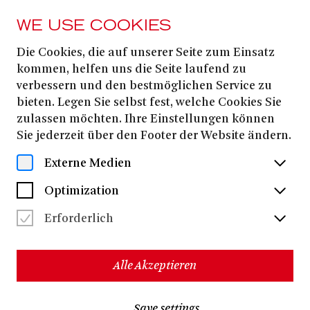
WE USE COOKIES
Die Cookies, die auf unserer Seite zum Einsatz
Helmut Stürmer
kommen, helfen uns die Seite laufend zu
verbessern und den bestmöglichen Service zu
bieten. Legen Sie selbst fest, welche Cookies Sie
Helmut Stürmer wurde 1942 in Temesvar/Rumänien
zulassen möchten. Ihre Einstellungen können
geboren und erhielt seine Ausbildung 1961-1963 an der
Sie jederzeit über den Footer der Website ändern.
Hochschule für Bildende Künste Klausenburg in der
Malerei und an der Hochschule für Bildende Künste
Externe Medien
Bukarest, wo sein Bühnenbildstudium 1967 mit dem
Diplom abschloss (Klasse von Prof. Paul Bortnowsky).
Optimization
Von 1971 bis 1976 arbeitete er als Gastbühnenbildner an
den Bühnen der Stadt Köln und an den Münchener
Erforderlich
Kammerspielen, außerdem von 1968-1977 am
Staatstheater in Sibiu und dem Bulandra Theater in
Bukarest. 1977 emigrierte er nach Deutschland und ist
Alle Akzeptieren
als freier Bühnenbildner in München ansässig.
Zusammenarbeit mit vielen Theater- und
Filmregisseuren, u.a. Vlad Mugur, André Heller, Liviu
Save settings