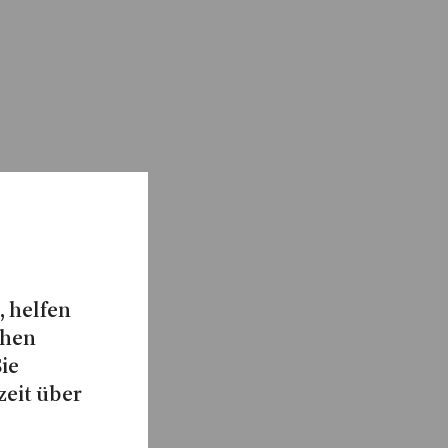
, helfen
chen
Sie
zeit über