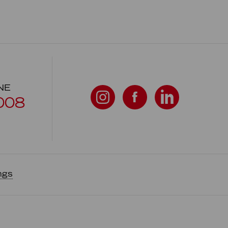
NE
008
ngs