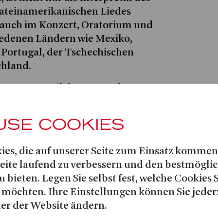
ateinamerikanischen Liedes
n auch im Konzert, Oratorium und
iedenen Ländern wie Mexiko,
 Portugal, der Tschechischen
chland.
Rodriguez
Teil des Opernchores
ährend der Spielzeit 2022|23
TIEG UND FALL DER STADT
USE COOKIES
 Bühne des Theater Bonn.
ies, die auf unserer Seite zum Einsatz kommen
Seite laufend zu verbessern und den bestmögli
u bieten. Legen Sie selbst fest, welche Cookies 
 möchten. Ihre Einstellungen können Sie jeder
er der Website ändern.