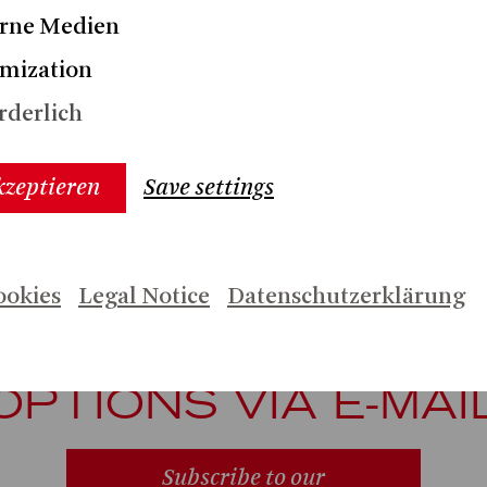
/2026
rne Medien
ISCHÜTZ
mization
rderlich
kzeptieren
Save settings
 INFORMATION ON
ookies
Legal Notice
Datenschutzerklärung
PRODUCTIONS AN
OPTIONS VIA E-MAI
Subscribe to our