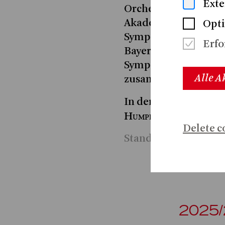
Exte
Orchestra, dem Orqu
Akademie für Alte M
Opti
Symphonikern, dem 
Erfo
Bayerischen Kammer
Symphonikern und d
Alle A
zusammen.
In der Spielzeit 2024|
Humperdincks
HÄNSEL
Delete c
Stand 2024
2025