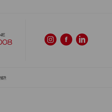
NE
008
ngs