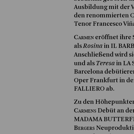
Ausbildung mit der V
den renommierten C
Tenor Francesco Viña
Carmen
eröffnet ihre
Rosina
als
in IL BARB
Anschließend wird si
Teresa
und als
in LA
Barcelona debütieren.
Oper Frankfurt in de
FALLIERO ab.
Zu den Höhepunkten 
Carmens
Debüt an der
MADAMA BUTTERFLY
Bergers
Neuprodukti