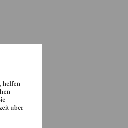
, helfen
chen
Sie
zeit über