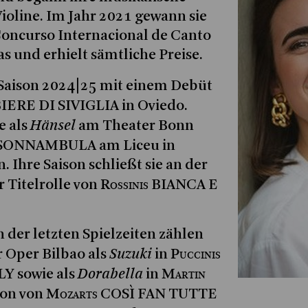
ioline. Im Jahr 2021 gewann sie
oncurso Internacional de Canto
s und erhielt sämtliche Preise.
 Saison 2024|25 mit einem Debüt
IERE DI SIVIGLIA in Oviedo.
Hänsel
e als
am Theater Bonn
 SONNAMBULA am Liceu in
 Ihre Saison schließt sie an der
Rossinis
r Titelrolle von
BIANCA E
der letzten Spielzeiten zählen
Suzuki
Puccinis
 Oper Bilbao als
in
Dorabella
Martin
 sowie als
in
Mozarts
on von
COSÌ FAN TUTTE