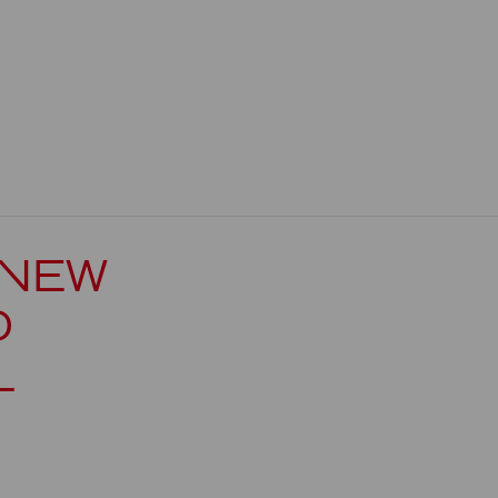
 NEW
D
L