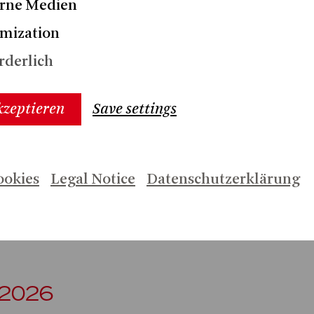
rne Medien
esta Sinfónica de Madrid, der
usik Berlin, den Münchner
mization
Mozarteumorchester, der
rderlich
philharmonie, den Bamberger
em Konzerthausorchester Berlin
kzeptieren
Save settings
Hänsel
Engelbert
25 ist sie als
 UND GRETEL zu sehen.
ookies
Legal Notice
Datenschutzerklärung
/2026