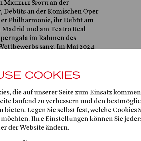
Michelle Spotti
on
an der
, Debüts an der Komischen Oper
ner Philharmonie, ihr Debüt am
la Madrid und am Teatro Real
 Operngala im Rahmen des
-Wettbewerbs sang. Im Mai 2024
Jesús Torres
e in
' TRÁNSITO im
encia.
USE COOKIES
Carmen
b
als Teilnehmerin des
t der Salzburger Festspiele ihr
ies, die auf unserer Seite zum Einsatz kommen
Bradamante
debüt als
in der
Seite laufend zu verbessern und den bestmögli
rius Felix Langes
DER GESANG
u bieten. Legen Sie selbst fest, welche Cookies 
 möchten. Ihre Einstellungen können Sie jeder
er der Website ändern.
ter anderem mit Orchestern wie
er Basel, dem London Symphony