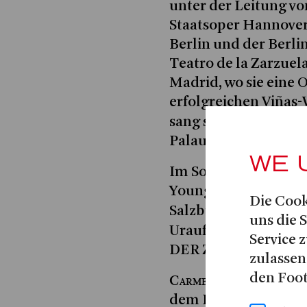
unter der Leitung v
Staatsoper Hannover
Berlin und der Berli
Teatro de la Zarzue
Madrid, wo sie eine
erfolgreichen Viñas
sang sie die Titelroll
Palau de les Arts Val
WE 
Im Sommer 2019 ga
Young Singers Projec
Die Cook
Salzburger Festspiel
uns die 
Ma
Uraufführung von
Service z
DER ZAUBERINSEL.
zulassen
den Foot
Carmen
arbeitete un
dem Kammerorchest