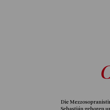
Die Mezzosopranist
Sebastián geboren u