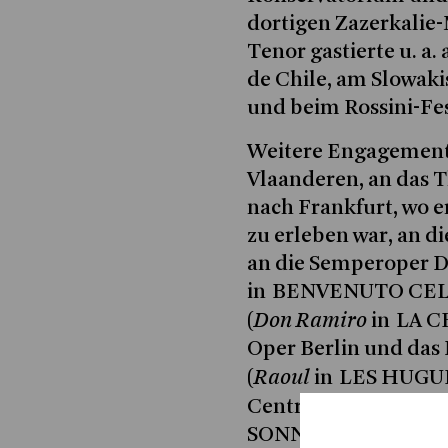
dortigen Zazerkalie-
Tenor gastierte u. a
de Chile, am Slowaki
und beim Rossini-Fes
Weitere Engagements 
Vlaanderen, an das T
nach Frankfurt, wo
zu erleben war, an 
an die Semperoper D
in BENVENUTO CELLI
Don Ramiro
(
in LA C
Oper Berlin und das
Raoul
(
in LES HUGUE
Centre for the Perfor
SONNAMBULA) sowie