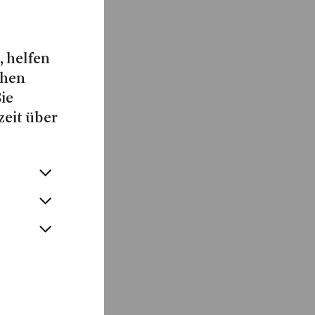
, helfen
chen
Sie
zeit über