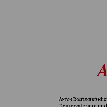
A
Anton Rositskii
studie
Konservatorium und