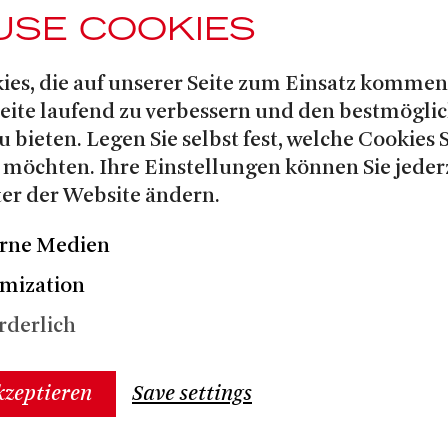
USE COOKIES
Arnold
sst auch u. a.
ies, die auf unserer Seite zum Einsatz kommen
Éléazar
Der Prinz
,
(LA JUIVE),
Seite laufend zu verbessern und den bestmögli
Mozart
Titelpartien in
s LA
u bieten. Legen Sie selbst fest, welche Cookies 
Rossini
 und
s OTELLO. An der
 möchten. Ihre Einstellungen können Sie jeder
er war er 2021|22 in der
er der Website ändern.
 von Schostakowitsch DIE
gibt in der Spielzeit 2025/26 sein
rne Medien
nn in IL BARBIERE DI SIVIGLIA.
mization
rderlich
kzeptieren
Save settings
/2027
2025/2026