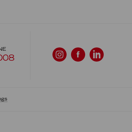
NE
008
ngs