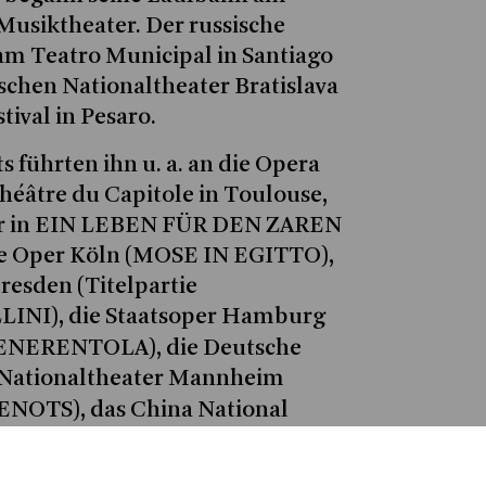
Musiktheater. Der russische
. am Teatro Municipal in Santiago
schen Nationaltheater Bratislava
tival in Pesaro.
führten ihn u. a. an die Opera
héâtre du Capitole in Toulouse,
 er in EIN LEBEN FÜR DEN ZAREN
die Oper Köln (MOSE IN EGITTO),
resden (Titelpartie
NI), die Staatsoper Hamburg
ENERENTOLA), die Deutsche
 Nationaltheater Mannheim
NOTS), das China National
Elvino
ming Arts (
in LA
 zum Maggio Musicale in