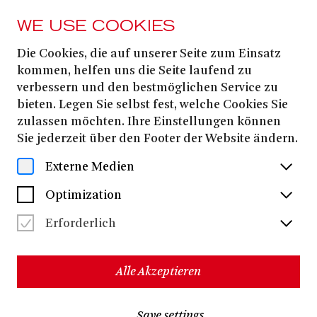
WE USE COOKIES
Die Cookies, die auf unserer Seite zum Einsatz
Alexander Vaassen
kommen, helfen uns die Seite laufend zu
verbessern und den bestmöglichen Service zu
bieten. Legen Sie selbst fest, welche Cookies Sie
Alexander Vaassen
, geboren 1994 in Düsseldorf, studierte
zulassen möchten. Ihre Einstellungen können
zunächst Schauspiel an der Hochschule für
Sie jederzeit über den Footer der Website ändern.
Ernst Busch
Schauspielkunst »
« in Berlin und im
Anschluss Schauspielregie an der Folkwang Universität
Externe Medien
der Künste in Essen/Bochum. Seine Regie-
Abschlussinszenierung DIE GESCHICHTE MIT DER
Optimization
LAMPE wurde zum renommierten Körber Studio Junge
Regie eingeladen.
Erforderlich
Als Schauspieler arbeitete er am Berliner Ensemble,
am Staatsschauspiel Dresden, am Schauspiel
Frankfurt, am Theater an der Parkaue Berlin sowie bei
Alle Akzeptieren
den Salzburger Festspielen mit Regisseurinnen und
Ulrich Rasche, Antú Romero Nunes
Regisseuren wie
und
Marie Schleef
. Im Rahmen seines Regiestudiums
Save settings