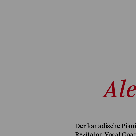
Al
Der kanadische Pian
Rezitator, Vocal Coac