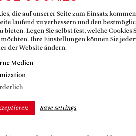
ment, uraufführte
ies, die auf unserer Seite zum Einsatz kommen
rn-Kurzstücke mit der Tapestry
Seite laufend zu verbessern und den bestmögli
für Filme mit der Music Academy
u bieten. Legen Sie selbst fest, welche Cookies 
tete als musikalischer Leiter für
 möchten. Ihre Einstellungen können Sie jeder
RET, SPRING AWAKENING und
er der Website ändern.
lt seine Ausbildung im
tist Program der Metropolitan
rne Medien
Studio der Canadian Opera
mization
an der Music Academy of the
ert Institut, an der Academié
rderlich
 an der Orford Music Academy. Er
 Fach Klavier von der University
kzeptieren
Save settings
chulich School of Music an der