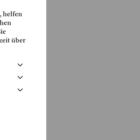
, helfen
chen
Sie
zeit über