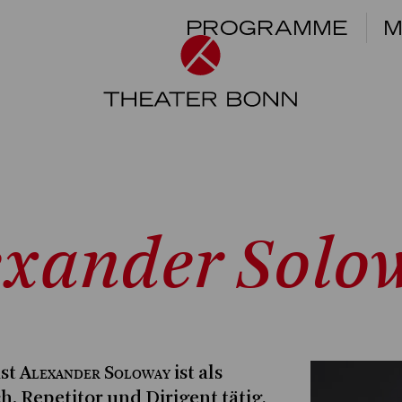
PROGRAMME
M
exander Solo
Alexander Soloway
ist
ist als
h, Repetitor und Dirigent tätig.