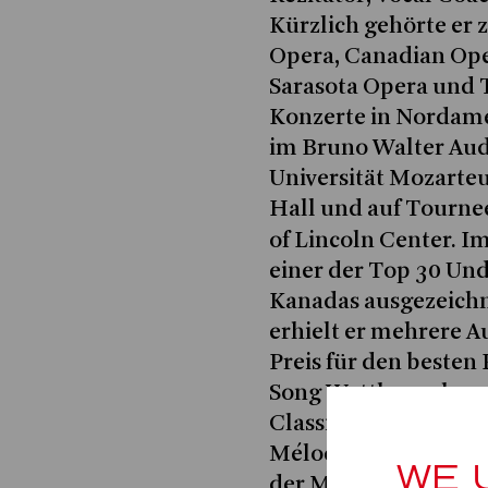
Kürzlich gehörte er
Opera, Canadian Op
Sarasota Opera und 
Konzerte in Nordam
im Bruno Walter Aud
Universität Mozarteu
Hall und auf Tourne
of Lincoln Center. I
einer der Top 30 Und
Kanadas ausgezeichne
erhielt er mehrere 
Preis für den besten
Song Wettbewerb und
Classica Internatio
Mélodie. Er war auß
WE 
der Metropolitan Op