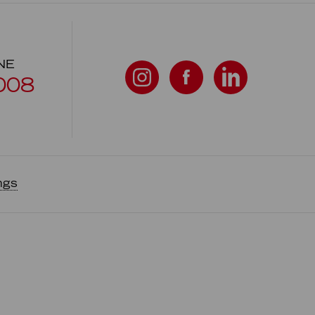
NE
008
ngs