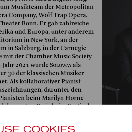
 zum Musikteam der Metropolitan
era Company, Wolf Trap Opera,
Theater Bonn. Er gab zahlreiche
erika und Europa, unter anderem
itorium in New York, an der
m in Salzburg, in der Carnegie
e mit der Chamber Music Society
Soloway
m Jahr 2021 wurde
als
er 30 der klassischen Musiker
t. Als kollaborativer Pianist
Auszeichnungen, darunter den
 Pianisten beim Marilyn Horne
 den ersten Preis beim Festival
nalen Wettbewerb für Französische
erdem Mitglied des Musikteams
USE COOKIES
era’s New Works and