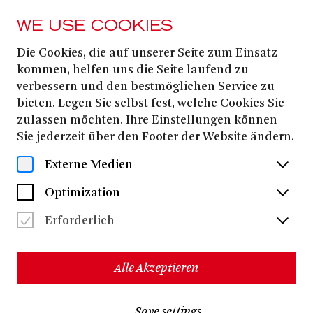
WE USE COOKIES
Die Cookies, die auf unserer Seite zum Einsatz
Aaron Cawley
kommen, helfen uns die Seite laufend zu
verbessern und den bestmöglichen Service zu
bieten. Legen Sie selbst fest, welche Cookies Sie
Aaron Cawley
Prof.
ist ein irischer Heldentenor, der bei
zulassen möchten. Ihre Einstellungen können
Robert Alderson
am National Conservatory of Ireland
Sie jederzeit über den Footer der Website ändern.
Aaron
ausgebildet wurde.
ist kürzlich nach
Großbritannien zurückgekehrt und nimmt an der
Externe Medien
gefeierten Produktion QUEEN OF SPADES des
Garsington Opera Festival teil, in seiner Paraderolle als
Optimization
Herman
, die er zuvor bereits an der Staatsoper
Wiesbaden, in Freiburg, an der Tschechischen
Erforderlich
Nationaloper, an der Opéra d'Avignon, an der Opéra de
Toulon und am Teatro Petruzzelli gespielt hat.
Zu seinen weiteren Spezialrollen gehört in der
Alle Akzeptieren
vergangenen Saison seine Rückkehr an das Teatro
Petruzzelli, wo er sein Debüt in der Titelrolle von
TANNHÄUSER gab und damit seine Position als einer
Save settings