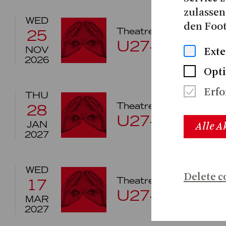
zulassen
WED
den Foot
Theatre
Schauspielha
25
U27-PREVIE
NOV
Exte
2026
Opti
Erfo
THU
Theatre
Schauspielha
28
U27-PREVIEW
JAN
Alle A
2027
WED
Delete c
Theatre
Schauspielha
17
U27-PREVIE
MAR
2027