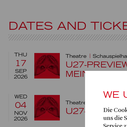
DATES AND TICK
THU
Theatre
Schauspielh
17
U27-PREVIEW
SEP
MEIN GELD
2026
WE 
WED
Theatre
Schauspielha
04
U27-PREVIE
Die Cook
NOV
uns die 
2026
Service z