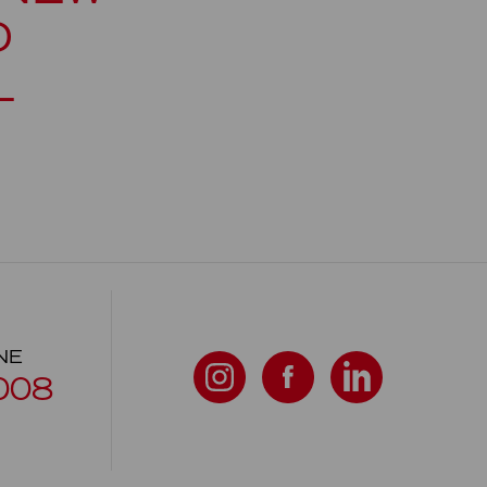
D
L
NE
008