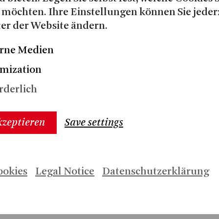
 möchten. Ihre Einstellungen können Sie jeder
er der Website ändern.
us Foyer
18:30
W: DER ZAUBERER VON OZ
rne Medien
mization
rderlich
us Foyer
18:30
: IM DICKICHT DER STÄDT
kzeptieren
Save settings
ookies
Legal Notice
Datenschutzerklärung
us Foyer
18:30
W: STOLZ UND VORURTEIL 