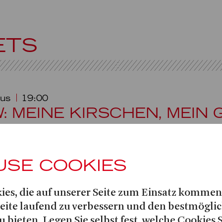
ETS
aus
19:00
: MEINE KIRSCHEN, MEIN 
USE COOKIES
us Foyer
18:30
W: ENDE EINER DIENSTFAH
ies, die auf unserer Seite zum Einsatz kommen
Seite laufend zu verbessern und den bestmögli
u bieten. Legen Sie selbst fest, welche Cookies 