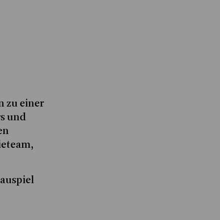
 zu einer
ws und
en
ieteam,
auspiel