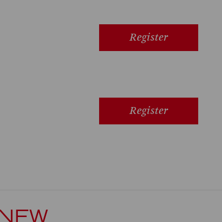
Register
Register
 NEW