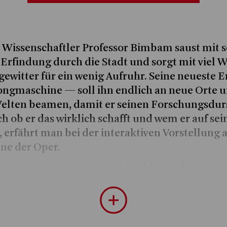
 Wissenschaftler Professor Bimbam saust mit s
Erfindung durch die Stadt und sorgt mit viel 
tgewitter für ein wenig Aufruhr. Seine neueste 
ngmaschine — soll ihn endlich an neue Orte u
lten beamen, damit er seinen Forschungsdurst
h ob er das wirklich schafft und wem er auf sei
 erfährt man bei der interaktiven Vorstellung 
ne der Oper.
rgärten bieten wir begleitend kostenlose
ngsangebote an. Solange möglich & nur nach v
e an
portal@bonn.de
.