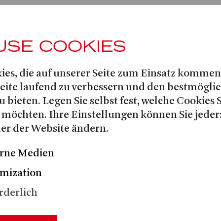
ETS
USE COOKIES
ies, die auf unserer Seite zum Einsatz kommen
Seite laufend zu verbessern und den bestmögli
u bieten. Legen Sie selbst fest, welche Cookies 
hne
10:00
 möchten. Ihre Einstellungen können Sie jeder
OPER: UNTER DEN WELLE
er der Website ändern.
rne Medien
mization
hne
12:00
OPER: UNTER DEN WELLE
rderlich