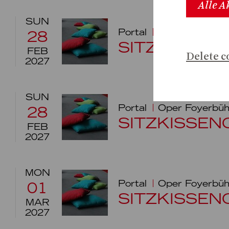
Alle A
SUN
Portal
Oper Foyerbü
28
SITZKISSEN
FEB
Delete c
2027
SUN
Portal
Oper Foyerbü
28
SITZKISSEN
FEB
2027
MON
Portal
Oper Foyerbü
01
SITZKISSEN
MAR
2027