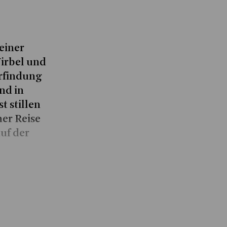
einer
Wirbel und
Erfindung
nd in
 stillen
ner Reise
auf der
orheriger
Show more