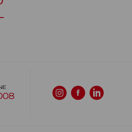
D
L
NE
008