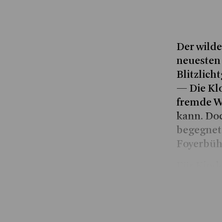
Der wilde
neuesten 
Blitzlich
— Die Klo
fremde We
kann. Doc
begegnet,
Foyerbüh
Für Kinde
Vermittlu
Absprach