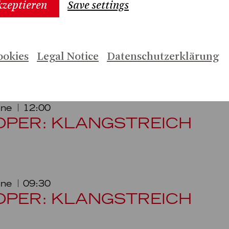
kzeptieren
Save settings
hne
10:00
OPER: KLANGSTREICH
ookies
Legal Notice
Datenschutzerklärung
hne
12:00
OPER: KLANGSTREICH
hne
09:30
OPER: KLANGSTREICH