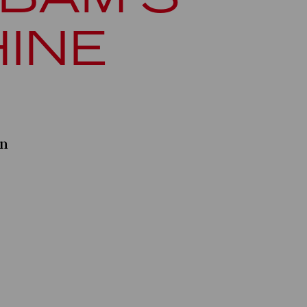
INE
on