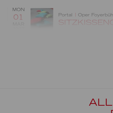
MON
Portal
Oper Foyerbü
01
SITZKISSEN
MAR
2027
ALL