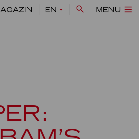
AGAZIN
EN
MENU
PER:
BAM’S