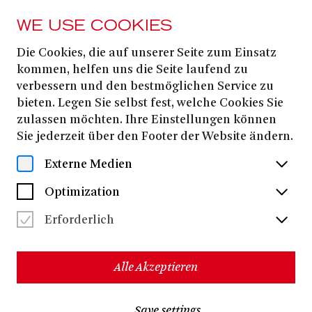
WE USE COOKIES
Die Cookies, die auf unserer Seite zum Einsatz
11. JANUARY
2026
kommen, helfen uns die Seite laufend zu
verbessern und den bestmöglichen Service zu
SITZKISSENOPER:
bieten. Legen Sie selbst fest, welche Cookies Sie
MINA ODER DIE
zulassen möchten. Ihre Einstellungen können
Sie jederzeit über den Footer der Website ändern.
REISE ZUM MEER
Externe Medien
Anno Schreier
von
(*1979)
Optimization
eine Balladenmärchenminioper für eine Flötistin und
einen Bariton
Erforderlich
Alexander Jansen
Libretto von
ab 5 Jahren
Alle Akzeptieren
40 Minuten, keine Pause
Save settings
Dates & Tickets