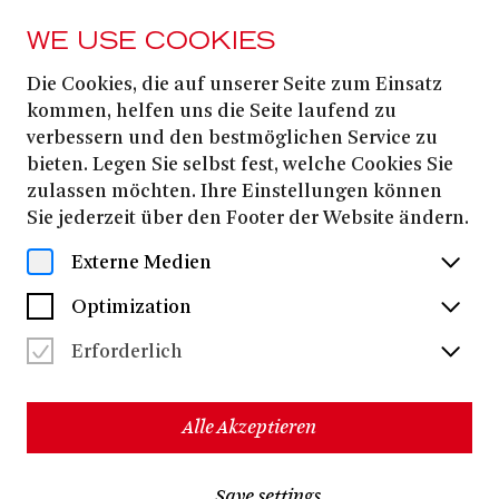
WE USE COOKIES
Die Cookies, die auf unserer Seite zum Einsatz
24. APRIL
2026
kommen, helfen uns die Seite laufend zu
verbessern und den bestmöglichen Service zu
SCHNATTERGANS
bieten. Legen Sie selbst fest, welche Cookies Sie
UND HUHN
zulassen möchten. Ihre Einstellungen können
Sie jederzeit über den Footer der Website ändern.
Externe Medien
Michael Bergen
Text und Musik:
Ava Gesell
Michael Bergen
Mit:
(Gesang) und
(Bratsche)
Optimization
Erforderlich
Schnattergans und Huhn, die haben nichts zu tun – oder
doch?
Alle Akzeptieren
Bei uns haben Schnattergans und Huhn schon ziemlich
viel zu tun – denn ihre Geschichten fahren mit unserer
Lastenrad-Bühne auf Tour. Mitten in der Stadt erwartet
Save settings