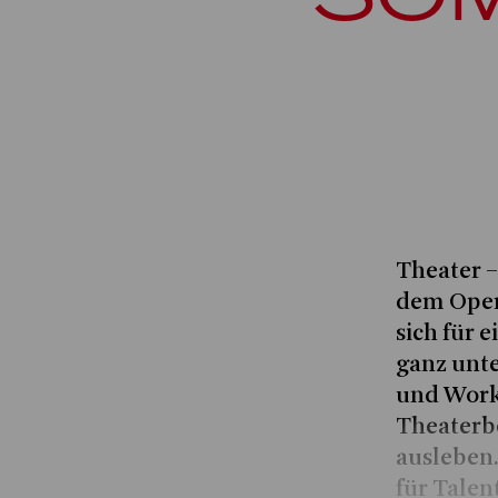
Theater 
dem Opern
sich für 
ganz unt
und Work
Theaterb
ausleben.
für Talen