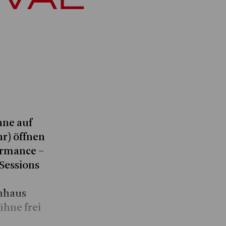
hne auf
r) öffnen
ormance –
Sessions
nhaus
ühne frei