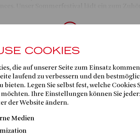
nces. Unser Sommerfestival lädt ein zum Zuhö
n, Tanzen und Zusammensein ein.
PS mit Anmeldung:
E DIVING – INS SCHAUSPIEL EINTAUCHEN«:
USE COOKIES
rkshop Bühnenpräsenz mit unseren
Maren Heinz
Susanne Röskens
pädagoginnen
und
ies, die auf unserer Seite zum Einsatz kommen
ne Opernhaus
Seite laufend zu verbessern und den bestmögli
u bieten. Legen Sie selbst fest, welche Cookies 
KLINGEN GEMEINSAM«: Improvisations-Work
 möchten. Ihre Einstellungen können Sie jeder
nd/oder Instrument mit Community Musician
er der Website ändern.
Juri de Marco
rne Medien
ne 1, Opernhaus
mization
t es zur Anmeldung