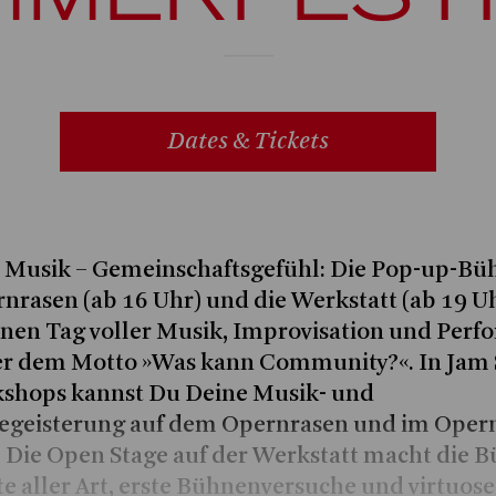
Dates & Tickets
– Musik – Gemeinschaftsgefühl: Die Pop-up-Bü
rasen (ab 16 Uhr) und die Werkstatt (ab 19 Uh
einen Tag voller Musik, Improvisation und Perf
er dem Motto »Was kann Community?«. In Jam 
shops kannst Du Deine Musik- und
egeisterung auf dem Opernrasen und im Oper
 Die Open Stage auf der Werkstatt macht die B
te aller Art, erste Bühnenversuche und virtuose