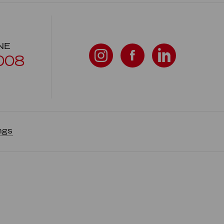
NE
008
ngs