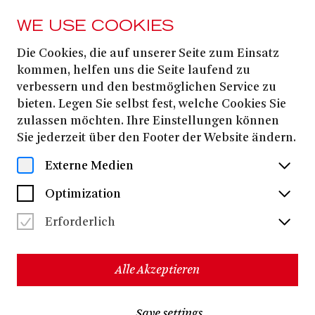
WE USE COOKIES
Die Cookies, die auf unserer Seite zum Einsatz
FROM 19. DECEMBER
2025
kommen, helfen uns die Seite laufend zu
verbessern und den bestmöglichen Service zu
KNUSPER,
bieten. Legen Sie selbst fest, welche Cookies Sie
KNUSPER,
zulassen möchten. Ihre Einstellungen können
Sie jederzeit über den Footer der Website ändern.
KNÄUSCHEN
Externe Medien
Eine Oper für Menschen mit Demenz und
Optimization
Kindergartenkinder
Erforderlich
Dates & Tickets
Alle Akzeptieren
In Kooperation mit der Volkshochschule Bonn hat das
Theater
Save settings