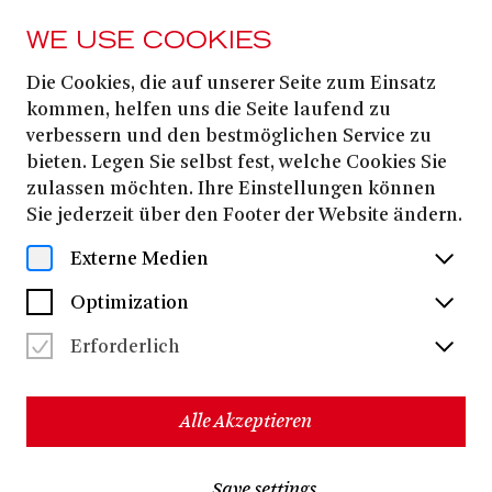
WE USE COOKIES
Die Cookies, die auf unserer Seite zum Einsatz
15. NOVEMBER
2025
kommen, helfen uns die Seite laufend zu
verbessern und den bestmöglichen Service zu
BACKSTAGEFÜHRUN
bieten. Legen Sie selbst fest, welche Cookies Sie
zulassen möchten. Ihre Einstellungen können
Sie jederzeit über den Footer der Website ändern.
Dates & Tickets
Externe Medien
Optimization
Sie wollten schon immer mal wissen, wie es eigentlich
Erforderlich
jenseits der Bühne zugeht? Sie möchten gerne mal
hinter die Kulissen schauen und Wege gehen, die sonst
nur dem Ensemble oder der Technik vorbehalten sind?
Dann kommen Sie vorbei zu einer Führung durchs
Alle Akzeptieren
Bonner Opernhaus! Lernen Sie die öffentlichen Teile
des Hauses neu kennen und entdecken Sie im
Backstage-Bereich spannende Einblicke in die
Save settings