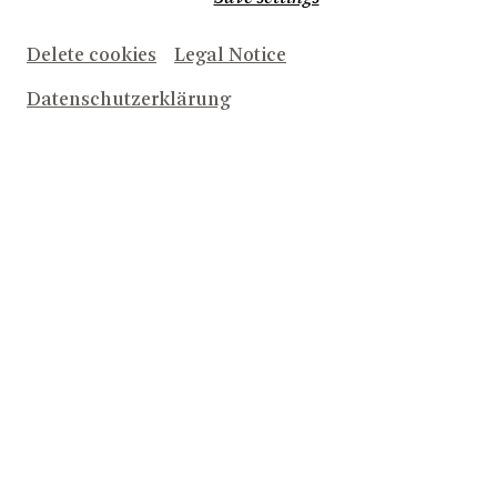
Abteilungen – etwa die die Masken- oder die
Kostümabteilung.
Delete cookies
Legal Notice
Die Führung ist für Kinder und Jugendliche bis 16 Jahre
kostenlos. Tickets erhalten Sie ausschließlich im Vorverkauf
Datenschutzerklärung
online und an unseren Theaterkassen.
DATES AND TICKETS
SAT
Opera
Oper Foyerbühne
15:00
12
BACKSTAGEFÜHRUNG
SEP
2026
Buy Tickets