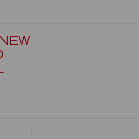
 NEW
D
L