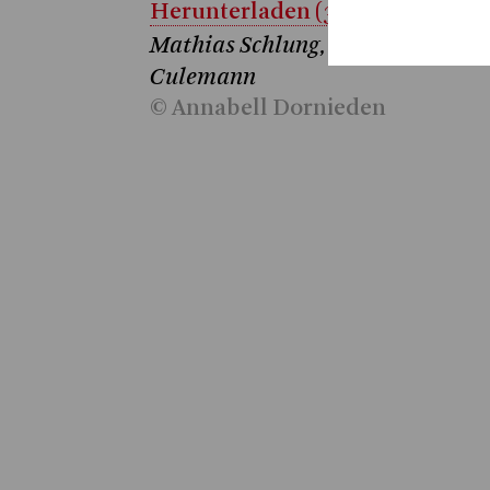
Herunterladen (3.8 MB)
Mathias Schlung, Vera Bolten, Ju
Culemann
© Annabell Dornieden