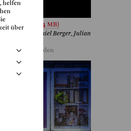
, helfen
chen
Sie
unterladen (4.4 MB)
zeit über
tina Mönch, Daniel Berger, Julian
lemann
Annabell Dornieden