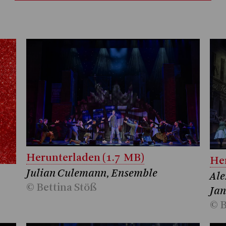
Herunterladen (1.7 MB)
Her
Julian Culemann, Ensemble
Ale
© Bettina Stöß
Jan
© B