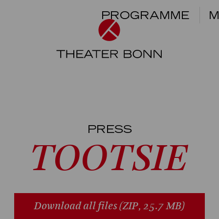
PROGRAMME
M
PRESS
TOOTSIE
Download all files
(ZIP, 25.7 MB)