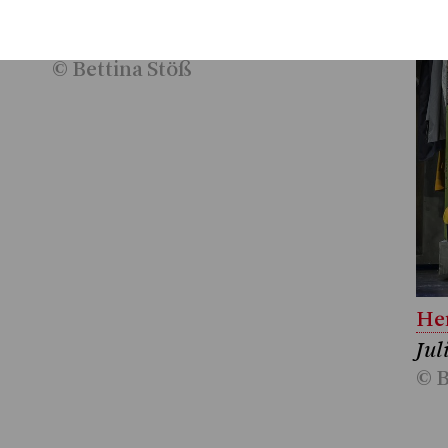
Herunterladen (2.1 MB)
lian
Julian Culemann, Ensemble
© Bettina Stöß
Her
Jul
© B