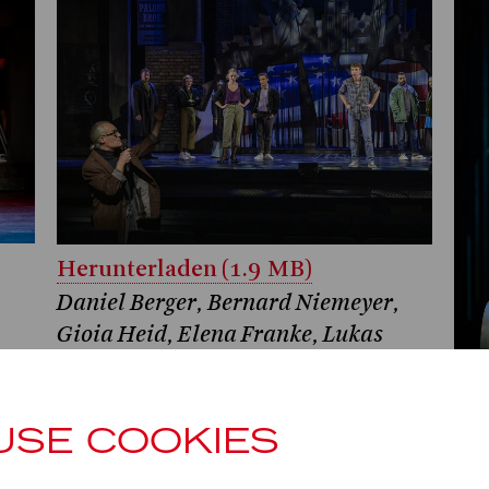
Herunterladen (1.9 MB)
Daniel Berger, Bernard Niemeyer,
Gioia Heid, Elena Franke, Lukas
Schwedek, Julian Culemann, Paolo
Ciferri
USE COOKIES
© Bettina Stöß