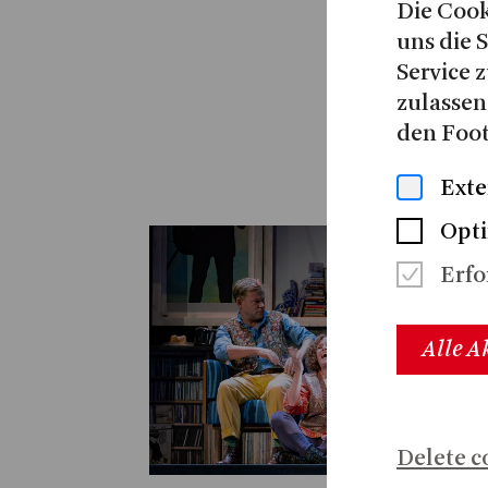
Die Cook
uns die 
Service z
zulassen
den Foot
Exte
Opti
Erfo
Alle A
Delete c