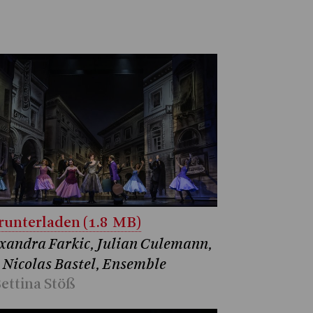
unterladen (1.8 MB)
xandra Farkic, Julian Culemann,
 Nicolas Bastel, Ensemble
ettina Stöß